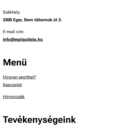
Székhely:
3300 Eger, Bem tábornok út 3.
E-mail cím:
info@egriautista.hu
Menü
Hogyan segíthet?
Kapcsolat
Hírmorzsák
Tevékenységeink