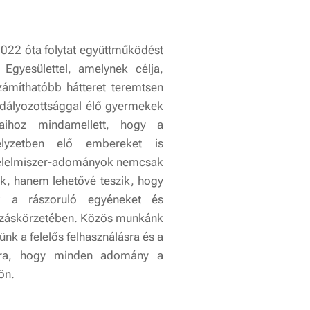
 2022 óta folytat együttműködést
Egyesülettel, amelynek célja,
ámíthatóbb hátteret teremtsen
dályozottsággal élő gyermekek
jaihoz mindamellett, hogy a
elyzetben elő embereket is
 élelmiszer-adományok nemcsak
ek, hanem lehetővé teszik, hogy
k a rászoruló egyéneket és
nzáskörzetében. Közös munkánk
ünk a felelős felhasználásra és a
ára, hogy minden adomány a
ön.