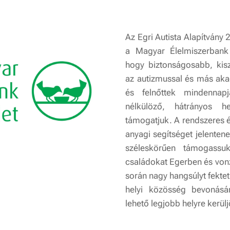
Az Egri Autista Alapítvány
a Magyar Élelmiszerbank 
hogy biztonságosabb, kisz
az autizmussal és más aka
és felnőttek mindennap
nélkülöző, hátrányos h
támogatjuk. A rendszeres
anyagi segítséget jelenten
széleskörűen támogassu
családokat Egerben és vo
során nagy hangsúlyt fektet
helyi közösség bevonás
lehető legjobb helyre kerülj