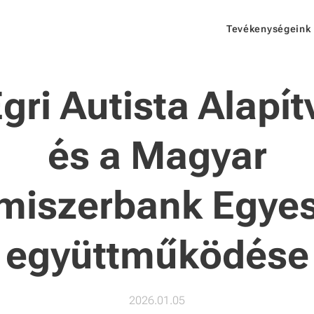
Tevékenységeink
gri Autista Alapí
és a Magyar
lmiszerbank Egyes
együttműködése
2026.01.05